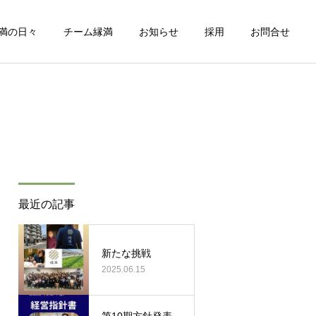
満の日々
チーム縁満
お知らせ
採用
お問合せ
詳細を見る
介護情報
縁満の日々
最近の記事
介護福祉士国家試験
明けましておめでとうござ
います
新たな挑戦
2025.06.15
第10期方針発表