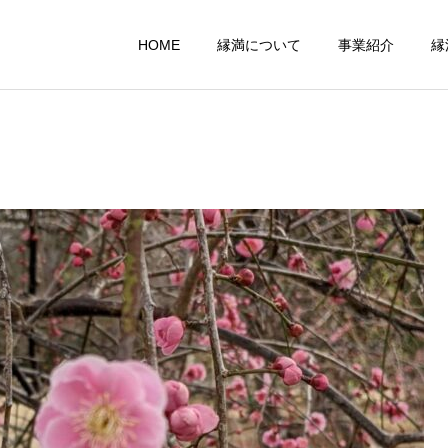
HOME
縁満について
事業紹介
縁
障碍者自立支援
農業事業
縁満の日々
縁満の日々
第10期方針発表会
家族旅行に行ってきまし
た！