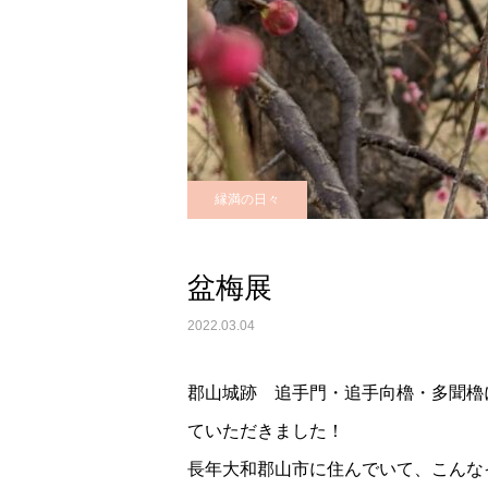
縁満の日々
盆梅展
2022.03.04
郡山城跡 追手門・追手向櫓・多聞櫓
ていただきました！
長年大和郡山市に住んでいて、こんな