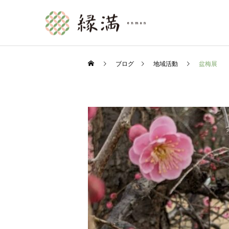
ブログ
地域活動
盆梅展
訪問介護
縁満の日々
介護情報
マンダラチャートをものに
新たな挑戦
せよ②