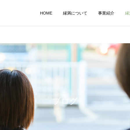
HOME
縁満について
事業紹介
縁
障碍者自立支援
農業事業
縁満の日々
縁満の日々
第10期方針発表会
家族旅行に行ってきまし
た！
ブログ