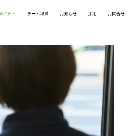
満の日々
チーム縁満
お知らせ
採用
お問合せ
詳細を見る
介護情報
縁満の日々
介護福祉士国家試験
明けましておめでとうござ
います