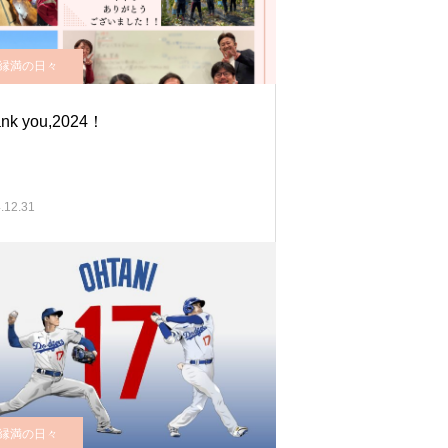
縁満の日々
nk you,2024！
.12.31
縁満の日々