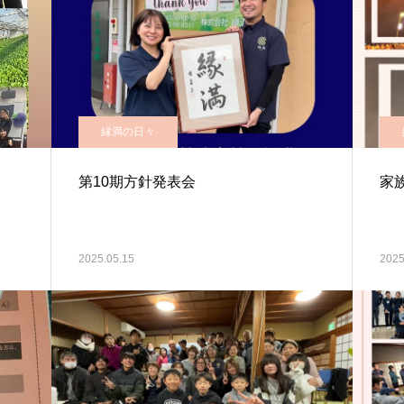
縁満の日々
第10期方針発表会
家
2025.05.15
2025