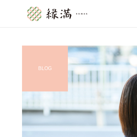
BLOG
訪問介護
縁満の日々
介護情報
マンダラチャートをものに
新たな挑戦
せよ②